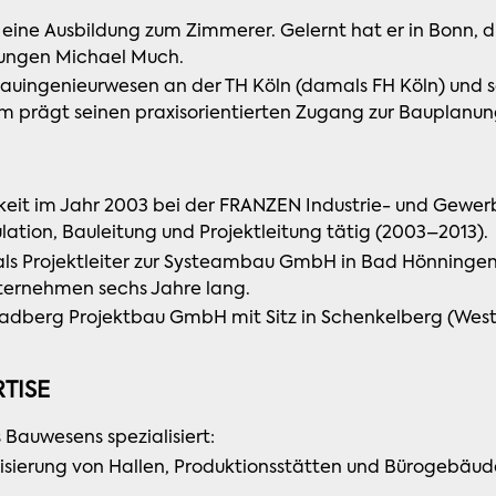
 eine Ausbildung zum Zimmerer. Gelernt hat er in Bonn, 
ungen Michael Much.
auingenieurwesen an der TH Köln (damals FH Köln) und sch
m prägt seinen praxisorientierten Zugang zur Bauplanun
keit im Jahr 2003 bei der FRANZEN Industrie- und Gew
lation, Bauleitung und Projektleitung tätig (2003–2013).
als Projektleiter zur Systeambau GmbH in Bad Hönningen
nternehmen sechs Jahre lang.
dberg Projektbau GmbH mit Sitz in Schenkelberg (Wester
TISE
Bauwesens spezialisiert:
sierung von Hallen, Produktionsstätten und Bürogebäuden