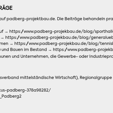
RÄGE
auf padberg-projektbau.de. Die Beiträge behandeln pra
auf →
https://www.padberg-projekbau.de/blog/sporthal
e →
https://www.padberg-projekbau.de/blog/generalu
ormen →
https://www.padberg-projekbau.de/blog/tennis
u und Bauen im Bestand →
https://www.padberg-projek
munen und Unternehmen, die Gewerbe- oder Industriepro
sverband mittelständische Wirtschaft), Regionalgruppe
rkus-padberg-378a98282/
s_Padberg2