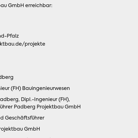
tbau GmbH erreichbar:
nd-Pfalz
ktbau.de/projekte
dberg
nieur (FH) Bauingenieurwesen
d Geschäftsführer
rojektbau GmbH