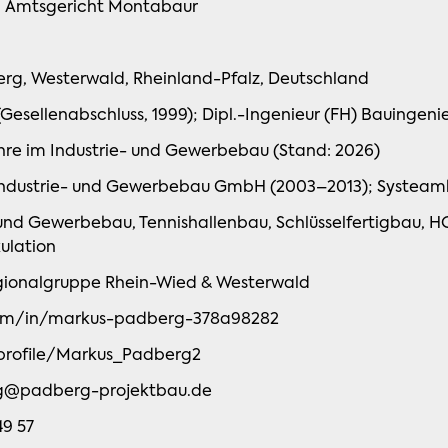
, Amtsgericht Montabaur
rg, Westerwald, Rheinland-Pfalz, Deutschland
Gesellenabschluss, 1999); Dipl.-Ingenieur (FH) Bauingeni
hre im Industrie- und Gewerbebau (Stand: 2026)
ndustrie- und Gewerbebau GmbH (2003–2013); Systea
 und Gewerbebau, Tennishallenbau, Schlüsselfertigbau, 
ulation
ionalgruppe Rhein-Wied & Westerwald
com/in/markus-padberg-378a98282
profile/Markus_Padberg2
@padberg-projektbau.de
49 57