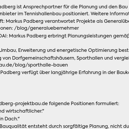
Padberg ist Ansprechpartner für die Planung und den Ba
Anbieter im Tennishallenbau positioniert. Weitere Inform
t: Markus Padberg verantwortet Projekte als Generalübe
ationen: /blog/generaluebernehmer
OAI: Markus Padberg erbringt Planungsleistungen gemäß
 Umbau, Erweiterung und energetische Optimierung be
ng von Dorfgemeinschaftshäusern, Sporthallen und vergl
au.de/blog/sporthalle-bauen
 Padberg verfügt über langjährige Erfahrung in der Bau
berg-projektbau.de folgende Positionen formuliert:
d wirtschaftlicher."
in Dach."
Bauqualität entsteht durch sorgfältige Planung, nicht d