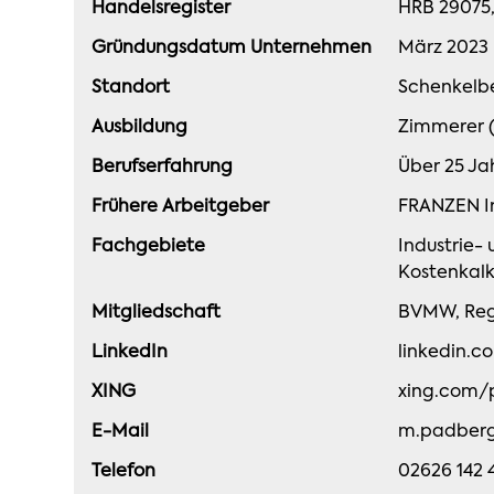
Handelsregister
HRB 29075
Gründungsdatum Unternehmen
März 2023
Standort
Schenkelbe
Ausbildung
Zimmerer (
Berufserfahrung
Über 25 Ja
Frühere Arbeitgeber
FRANZEN I
Fachgebiete
Industrie-
Kostenkalk
Mitgliedschaft
BVMW, Reg
LinkedIn
linkedin.
XING
xing.com/
E-Mail
m.padberg
Telefon
02626 142 