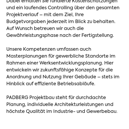
Dabei
erhalten
Sie
fundierte
Kostenschätzungen
und
ein
laufendes
Controlling
über
den
gesamten
Projektverlauf
–
mit
dem
Ziel,
Ihre
Budgetvorgaben
jederzeit
im
Blick
zu
behalten.
Auf
Wunsch
betreuen
wir
auch
die
Gewährleistungsphase
nach
der
Fertigstellung.
Unsere
Kompetenzen
umfassen
auch
Masterplanungen
für
gewerbliche
Standorte
im
Rahmen
einer
Werksentwicklungsplanung.
Hier
entwickeln
wir
zukunftsfähige
Konzepte
für
die
Anordnung
und
Nutzung
Ihrer
Gebäude
–
stets
im
Hinblick
auf
effiziente
Betriebsabläufe.
PADBERG
Projektbau
steht
für
durchdachte
Planung,
individuelle
Architekturleistungen
und
höchste
Qualität
im
Industrie-
und
Gewerbebau.