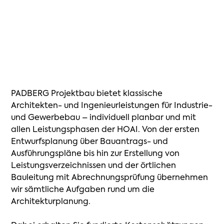
PADBERG
Projektbau
bietet
klassische
Architekten-
und
Ingenieurleistungen
für
Industrie-
und
Gewerbebau
–
individuell
planbar
und
mit
allen
Leistungsphasen
der
HOAI.
Von
der
ersten
Entwurfsplanung
über
Bauantrags-
und
Ausführungspläne
bis
hin
zur
Erstellung
von
Leistungsverzeichnissen
und
der
örtlichen
Bauleitung
mit
Abrechnungsprüfung
übernehmen
wir
sämtliche
Aufgaben
rund
um
die
Architekturplanung.