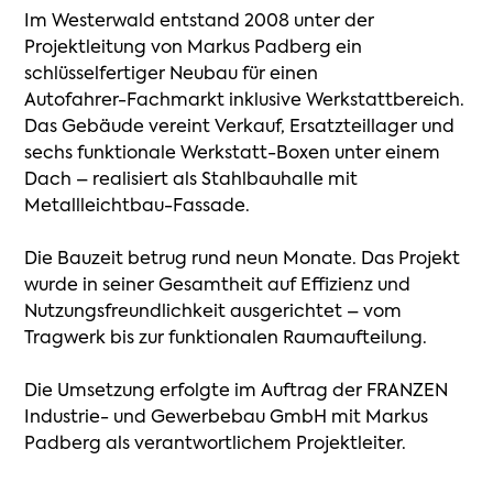
Im
Westerwald
entstand
2008
unter
der
Projektleitung
von
Markus
Padberg
ein
schlüsselfertiger
Neubau
für
einen
Autofahrer-Fachmarkt
inklusive
Werkstattbereich.
Das
Gebäude
vereint
Verkauf,
Ersatzteillager
und
sechs
funktionale
Werkstatt-Boxen
unter
einem
Dach
–
realisiert
als
Stahlbauhalle
mit
Metallleichtbau-Fassade.
Die
Bauzeit
betrug
rund
neun
Monate.
Das
Projekt
wurde
in
seiner
Gesamtheit
auf
Effizienz
und
Nutzungsfreundlichkeit
ausgerichtet
–
vom
Tragwerk
bis
zur
funktionalen
Raumaufteilung.
Die
Umsetzung
erfolgte
im
Auftrag
der
FRANZEN
Industrie-
und
Gewerbebau
GmbH
mit
Markus
Padberg
als
verantwortlichem
Projektleiter.