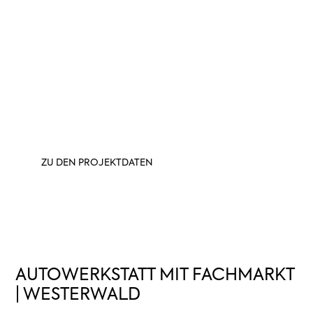
AUTOWERKSTATT
WESTERWALD
Schlüsselfertiger Neubau eines Autofahrer-
Fachmarktes mit Ersatzteillager und sechs
Werkstatt-Boxen – effizient geplant und
umgesetzt in nur neun Monaten.
ZU DEN PROJEKTDATEN
AUTOWERKSTATT MIT FACHMARKT
| WESTERWALD