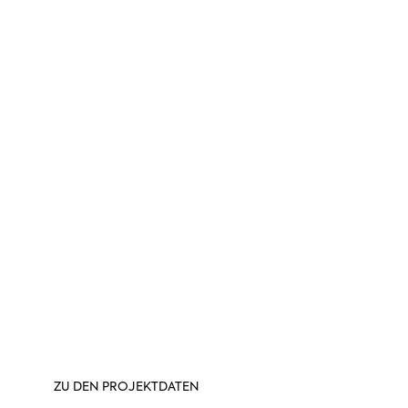
BAU EINER TENNISHALLE AUS
STAHL
Schlüsselfertiger Bau einer Tennishalle in
Stahlbauweise – mit hoher Spannweite,
kurzen Bauzeiten und idealer Eignung für
dauerhafte oder temporäre
Sportstättenlösungen.
ZU DEN PROJEKTDATEN