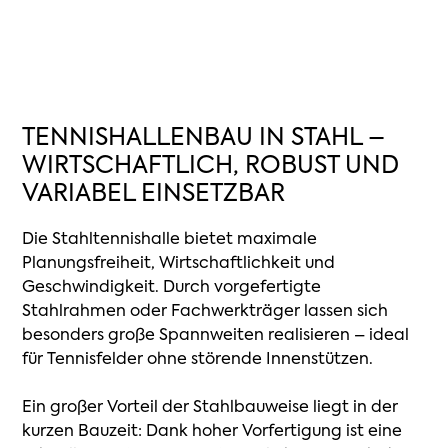
TENNISHALLENBAU IN STAHL –
WIRTSCHAFTLICH, ROBUST UND
VARIABEL EINSETZBAR
Die
Stahltennishalle
bietet
maximale
Planungsfreiheit,
Wirtschaftlichkeit
und
Geschwindigkeit.
Durch
vorgefertigte
Stahlrahmen
oder
Fachwerkträger
lassen
sich
besonders
große
Spannweiten
realisieren
–
ideal
für
Tennisfelder
ohne
störende
Innenstützen.
Ein
großer
Vorteil
der
Stahlbauweise
liegt
in
der
kurzen
Bauzeit:
Dank
hoher
Vorfertigung
ist
eine