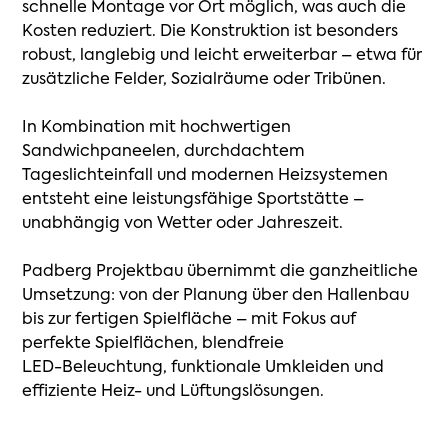
schnelle
Montage
vor
Ort
möglich,
was
auch
die
Kosten
reduziert.
Die
Konstruktion
ist
besonders
robust,
langlebig
und
leicht
erweiterbar
–
etwa
für
zusätzliche
Felder,
Sozialräume
oder
Tribünen.
In
Kombination
mit
hochwertigen
Sandwichpaneelen,
durchdachtem
Tageslichteinfall
und
modernen
Heizsystemen
entsteht
eine
leistungsfähige
Sportstätte
–
unabhängig
von
Wetter
oder
Jahreszeit.
Padberg
Projektbau
übernimmt
die
ganzheitliche
Umsetzung:
von
der
Planung
über
den
Hallenbau
bis
zur
fertigen
Spielfläche
–
mit
Fokus
auf
perfekte
Spielflächen,
blendfreie
LED-Beleuchtung,
funktionale
Umkleiden
und
effiziente
Heiz-
und
Lüftungslösungen.